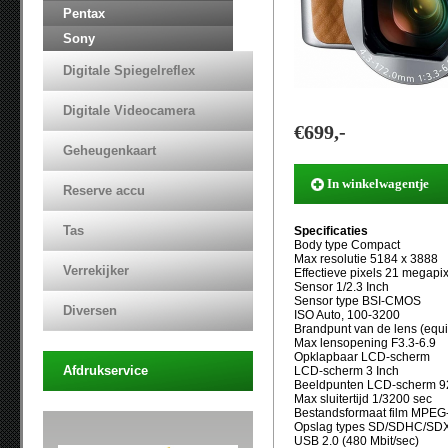
Pentax
Sony
Digitale Spiegelreflex
Digitale Videocamera
€
699,-
Geheugenkaart
In winkelwagentje
Reserve accu
Tas
Specificaties
Body type Compact
Max resolutie 5184 x 3888
Verrekijker
Effectieve pixels 21 megapi
Sensor 1/2.3 Inch
Sensor type BSI-CMOS
Diversen
ISO Auto, 100-3200
Brandpunt van de lens (eq
Max lensopening F3.3-6.9
Opklapbaar LCD-scherm
Afdrukservice
LCD-scherm 3 Inch
Beeldpunten LCD-scherm 9
Max sluitertijd 1/3200 sec
Bestandsformaat film MPEG
Opslag types SD/SDHC/SD
USB 2.0 (480 Mbit/sec)